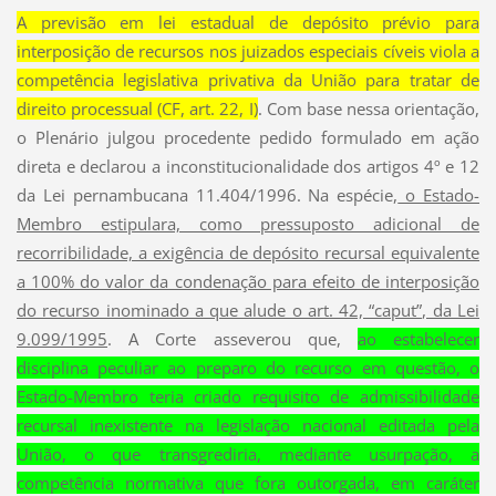
A previsão em lei estadual de depósito prévio para
interposição de recursos nos juizados especiais cíveis viola a
competência legislativa privativa da União para tratar de
direito processual (CF, art. 22, I)
. Com base nessa orientação,
o Plenário julgou procedente pedido formulado em ação
direta e declarou a inconstitucionalidade dos artigos 4º e 12
da Lei pernambucana 11.404/1996. Na espécie,
o Estado-
Membro estipulara, como pressuposto adicional de
recorribilidade, a exigência de depósito recursal equivalente
a 100% do valor da condenação para efeito de interposição
do recurso inominado a que alude o art. 42, “caput”, da Lei
9.099/1995
. A Corte asseverou que,
ao estabelecer
disciplina peculiar ao preparo do recurso em questão, o
Estado-Membro teria criado requisito de admissibilidade
recursal inexistente na legislação nacional editada pela
União, o que transgrediria, mediante usurpação, a
competência normativa que fora outorgada, em caráter